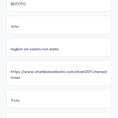
BDTOTO
toto
migliori siti casino non aams
https://www.chamkoreanbistro.com/cham2011/menual
l.html
Toto