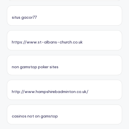
situs gacor77
https://www.st-albans-church.co.uk
non gamstop poker sites
http://www.hampshirebadminton.co.uk/
casinos not on gamstop