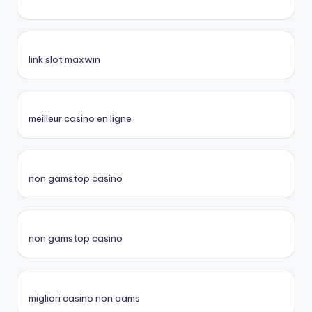
link slot maxwin
meilleur casino en ligne
non gamstop casino
non gamstop casino
migliori casino non aams