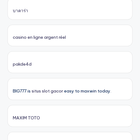
บาคาร่า
casino en ligne argent réel
pakde4d
BIG777 is
situs slot gacor
easy to maxwin today.
MAXIM TOTO