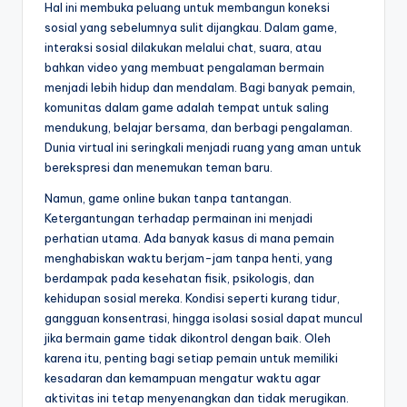
Hal ini membuka peluang untuk membangun koneksi
sosial yang sebelumnya sulit dijangkau. Dalam game,
interaksi sosial dilakukan melalui chat, suara, atau
bahkan video yang membuat pengalaman bermain
menjadi lebih hidup dan mendalam. Bagi banyak pemain,
komunitas dalam game adalah tempat untuk saling
mendukung, belajar bersama, dan berbagi pengalaman.
Dunia virtual ini seringkali menjadi ruang yang aman untuk
berekspresi dan menemukan teman baru.
Namun, game online bukan tanpa tantangan.
Ketergantungan terhadap permainan ini menjadi
perhatian utama. Ada banyak kasus di mana pemain
menghabiskan waktu berjam-jam tanpa henti, yang
berdampak pada kesehatan fisik, psikologis, dan
kehidupan sosial mereka. Kondisi seperti kurang tidur,
gangguan konsentrasi, hingga isolasi sosial dapat muncul
jika bermain game tidak dikontrol dengan baik. Oleh
karena itu, penting bagi setiap pemain untuk memiliki
kesadaran dan kemampuan mengatur waktu agar
aktivitas ini tetap menyenangkan dan tidak merugikan.