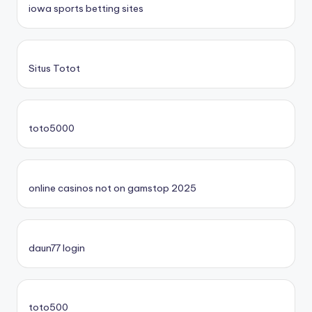
iowa sports betting sites
Situs Totot
toto5000
online casinos not on gamstop 2025
daun77 login
toto500