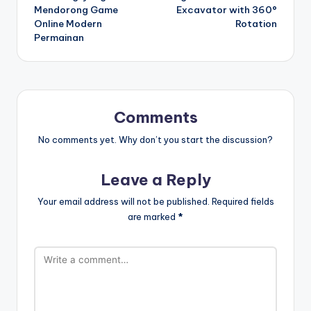
navigation
Mendorong Game
Excavator with 360°
Online Modern
Rotation
Permainan
Comments
No comments yet. Why don’t you start the discussion?
Leave a Reply
Your email address will not be published.
Required fields
are marked
*