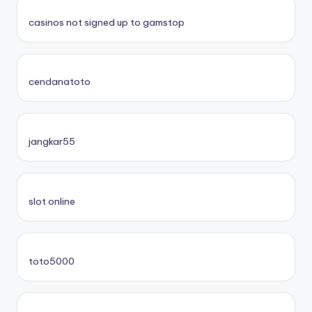
casinos not signed up to gamstop
cendanatoto
jangkar55
slot online
toto5000