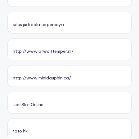
situs judi bola terpercaya
http://www.ofwolftemper.nl/
http://www.minidauphin.ca/
Judi Slot Online
toto hk