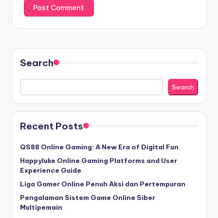
Search
Search
Recent Posts
QS88 Online Gaming: A New Era of Digital Fun
Happyluke Online Gaming Platforms and User
Experience Guide
Liga Gamer Online Penuh Aksi dan Pertempuran
Pengalaman Sistem Game Online Siber
Multipemain